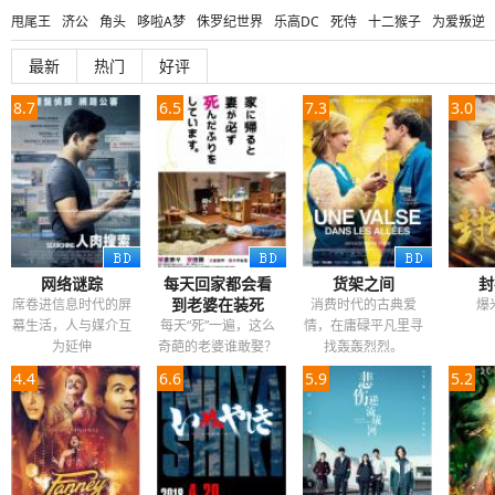
甩尾王
济公
角头
哆啦A梦
侏罗纪世界
乐高DC
死侍
十二猴子
为爱叛逆
深海狂鲨
魔国志
潜伏
上位
热血街区电影版
养鬼吃人
闺蜜
乐高DC超级英
最新
热门
好评
环太平洋
超级大山炮
怨灵
红衣小女孩
帕丁顿熊
王牌特工
家族之苦
鬼哭
8.7
6.5
7.3
3.0
网络谜踪
每天回家都会看
货架之间
封
到老婆在装死
席卷进信息时代的屏
消费时代的古典爱
爆
幕生活，人与媒介互
每天“死”一遍，这么
情，在庸碌平凡里寻
为延伸
奇葩的老婆谁敢娶？
找轰轰烈烈。
4.4
6.6
5.9
5.2