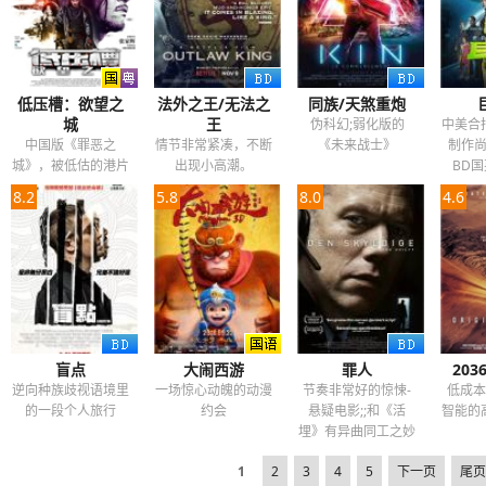
低压槽：欲望之
法外之王/无法之
同族/天煞重炮
城
王
伪科幻;弱化版的
中美合
中国版《罪恶之
情节非常紧凑，不断
《未来战士》
制作
城》，被低估的港片
出现小高潮。
BD
佳作!更新BD国粤双
8.2
5.8
8.0
4.6
语中字
盲点
大闹西游
罪人
20
逆向种族歧视语境里
一场惊心动魄的动漫
节奏非常好的惊悚-
低成本
的一段个人旅行
约会
悬疑电影;;和《活
智能的
埋》有异曲同工之妙
1
2
3
4
5
下一页
尾页