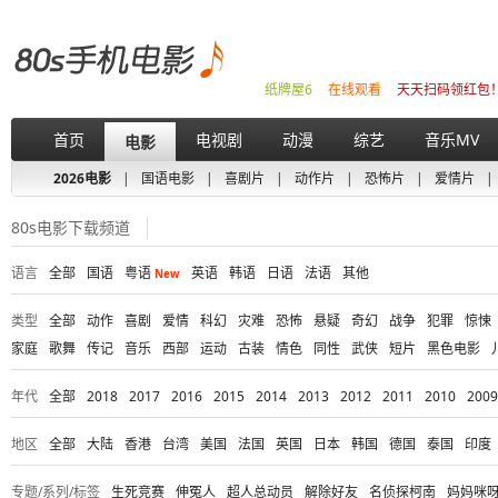
纸牌屋6
在线观看
天天扫码领红包
首页
电视剧
动漫
综艺
音乐MV
电影
2026电影
|
国语电影
|
喜剧片
|
动作片
|
恐怖片
|
爱情片
|
80s电影下载频道
语言
全部
国语
粤语
英语
韩语
日语
法语
其他
New
类型
全部
动作
喜剧
爱情
科幻
灾难
恐怖
悬疑
奇幻
战争
犯罪
惊悚
家庭
歌舞
传记
音乐
西部
运动
古装
情色
同性
武侠
短片
黑色电影
年代
全部
2018
2017
2016
2015
2014
2013
2012
2011
2010
2009
地区
全部
大陆
香港
台湾
美国
法国
英国
日本
韩国
德国
泰国
印度
专题/系列/标签
生死竞赛
伸冤人
超人总动员
解除好友
名侦探柯南
妈妈咪