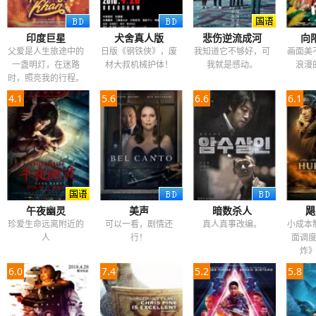
印度巨星
犬舍真人版
悲伤逆流成河
向
父爱是人生旅途中的
日版《钢铁侠》，废
我知道它不够好，可
画面美
一盏明灯，在迷路
材大叔机械护体！
我就是感动。
浪漫
时，照亮我的行程。
4.1
5.6
6.6
6.1
午夜幽灵
美声
暗数杀人
飓
珍爱生命远离附近的
可以一看，剧情还
真人真事改编。
小成本
人
行！
面调
炸
6.0
7.4
5.2
5.8