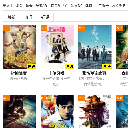
甩尾王
济公
角头
哆啦A梦
侏罗纪世界
乐高DC
死侍
十二猴子
为爱叛逆
深海狂鲨
魔国志
潜伏
上位
热血街区电影版
养鬼吃人
闺蜜
乐高DC超级英
最新
热门
好评
环太平洋
超级大山炮
怨灵
红衣小女孩
帕丁顿熊
王牌特工
家族之苦
鬼哭
3.0
2.7
5.9
5.2
封神降魔
上位风播
悲伤逆流成河
向
爆米花电影
多一些尊重 多一些
我知道它不够好，可
画面美
理解
我就是感动。
浪漫
4.1
6.9
6.0
5.8