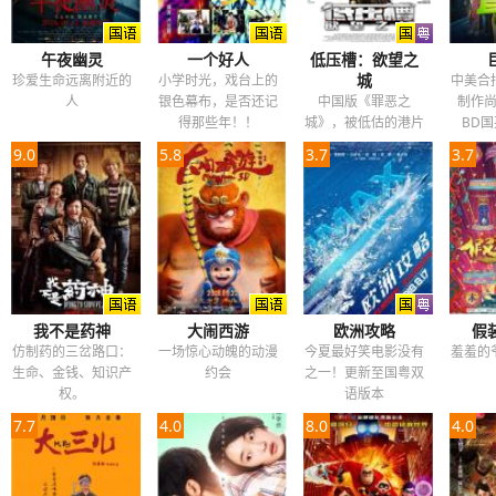
午夜幽灵
一个好人
低压槽：欲望之
城
珍爱生命远离附近的
小学时光，戏台上的
中美合
人
银色幕布，是否还记
中国版《罪恶之
制作
得那些年！！
城》，被低估的港片
BD
佳作!更新BD国粤双
9.0
5.8
3.7
3.7
语中字
我不是药神
大闹西游
欧洲攻略
假
仿制药的三岔路口：
一场惊心动魄的动漫
今夏最好笑电影没有
羞羞的
生命、金钱、知识产
约会
之一！更新至国粤双
权。
语版本
7.7
4.0
8.0
4.0