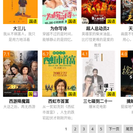
大三儿
为你写诗
超人总动员2
天
我从不祸害人，我只
穿越不过的是时间，
英雄家的柴米油盐，
画面不
是用力地活着
能够静止的是回忆。
比打怪更难的是爱的
用心
教育
7.1
6.7
4.1
4.0
西游降魔篇
西虹市首富
三七碰到二十一
擒
大话之后，再无西游
从一贫如洗到《西虹
爆米花电影
挺接地
市首富》，人生的跌
宕起伏才刚刚开始；
修复高清版本。
1
2
3
4
5
下一页
尾页