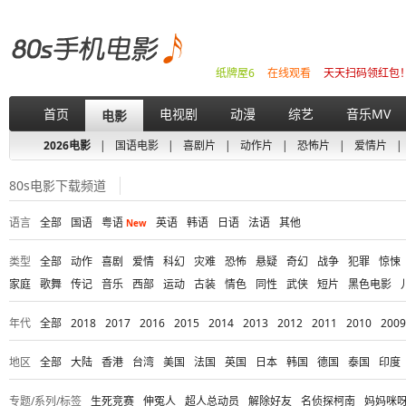
纸牌屋6
在线观看
天天扫码领红包
首页
电视剧
动漫
综艺
音乐MV
电影
2026电影
|
国语电影
|
喜剧片
|
动作片
|
恐怖片
|
爱情片
|
80s电影下载频道
语言
全部
国语
粤语
英语
韩语
日语
法语
其他
New
类型
全部
动作
喜剧
爱情
科幻
灾难
恐怖
悬疑
奇幻
战争
犯罪
惊悚
家庭
歌舞
传记
音乐
西部
运动
古装
情色
同性
武侠
短片
黑色电影
年代
全部
2018
2017
2016
2015
2014
2013
2012
2011
2010
2009
地区
全部
大陆
香港
台湾
美国
法国
英国
日本
韩国
德国
泰国
印度
专题/系列/标签
生死竞赛
伸冤人
超人总动员
解除好友
名侦探柯南
妈妈咪