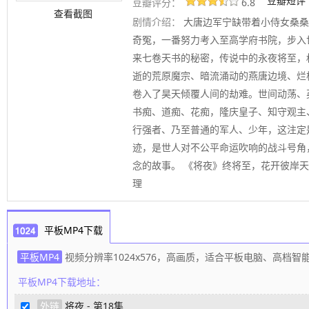
豆瓣短评
豆瓣评分：
6.8
查看截图
剧情介绍：
大唐边军宁缺带着小侍女桑桑
奇冤，一番努力考入至高学府书院，步入
来七卷天书的秘密，传说中的永夜将至，
逝的荒原魔宗、暗流涌动的燕唐边境、烂
卷入了昊天倾覆人间的劫难。世间动荡、
书痴、道痴、花痴，隆庆皇子、知守观主
行强者、乃至普通的军人、少年，这注定
迹，是世人对不公平命运吹响的战斗号角
念的故事。 《将夜》终将至，花开彼岸
理
平板MP4下载
平板MP4
视频分辨率1024x576，高画质，适合平板电脑、高档
平板MP4下载地址：
外链
将夜 - 第18集