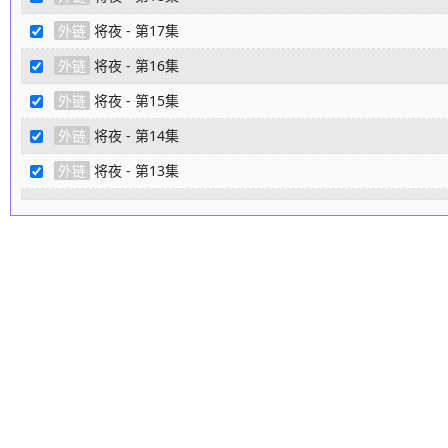
外链
将夜 - 第17集
外链
将夜 - 第16集
外链
将夜 - 第15集
外链
将夜 - 第14集
外链
将夜 - 第13集