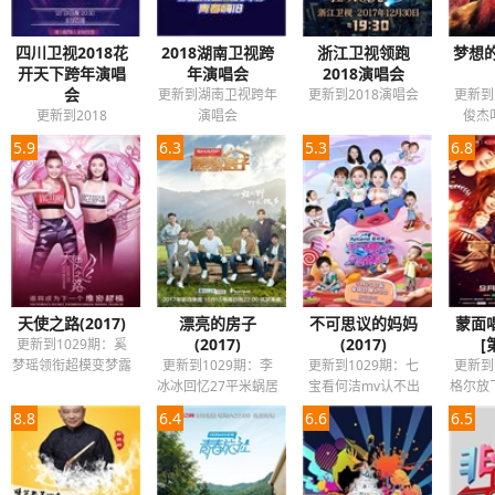
四川卫视2018花
2018湖南卫视跨
浙江卫视领跑
梦想
开天下跨年演唱
年演唱会
2018演唱会
会
更新到湖南卫视跨年
更新到2018演唱会
更新到
更新到2018
演唱会
俊杰
5.9
6.3
5.3
6.8
天使之路(2017)
漂亮的房子
不可思议的妈妈
蒙面
(2017)
(2017)
[
更新到1029期：奚
梦瑶领衔超模变梦露
更新到1029期：李
更新到1029期：七
更新到
冰冰回忆27平米蜗居
宝看何洁mv认不出
格尔放
童年
8.8
6.4
6.6
6.5