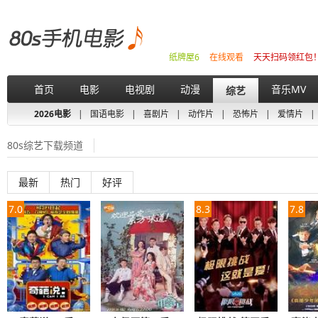
纸牌屋6
在线观看
天天扫码领红包
首页
电影
电视剧
动漫
音乐MV
综艺
2026电影
|
国语电影
|
喜剧片
|
动作片
|
恐怖片
|
爱情片
|
80s综艺下载频道
最新
热门
好评
7.0
8.3
7.8