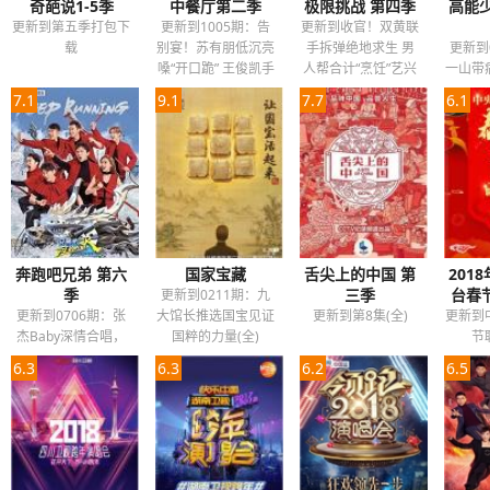
奇葩说1-5季
中餐厅第二季
极限挑战 第四季
高能
更新到第五季打包下
更新到1005期：告
更新到收官！双黄联
载
别宴！苏有朋低沉亮
手拆弹绝地求生 男
更新到
嗓“开口跪” 王俊凯手
人帮合计“烹饪”艺兴
一山带
拿麦克风迷人开唱
7.1
9.1
7.7
6.1
奔跑吧兄弟 第六
国家宝藏
舌尖上的中国 第
201
季
三季
台春
更新到0211期：九
更新到0706期：张
大馆长推选国宝见证
更新到第8集(全)
更新到
杰Baby深情合唱，
国粹的力量(全)
节
邓超穿熊服跳舞
6.3
6.3
6.2
6.5