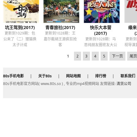
坑王驾到(2017)
青春旅社(2017)
快乐大本营
缘来
(2017)
(
更新到1029期：包
更新到1028期：王
公来了（二）狸猫换
嘉尔截胡王源疯狂抢
更新到1028期：马
更新到
太子计成
客
思纯朋友圈密友大公
视导演
开
1
2
3
4
5
下一页
尾页
80s手机电影
|
关于80s
|
网站地图
|
排行榜
|
联系我们
80s手机电影官方网站( www.80s.so ) , 专业的mp4视频网站 友情链接:
清货公司