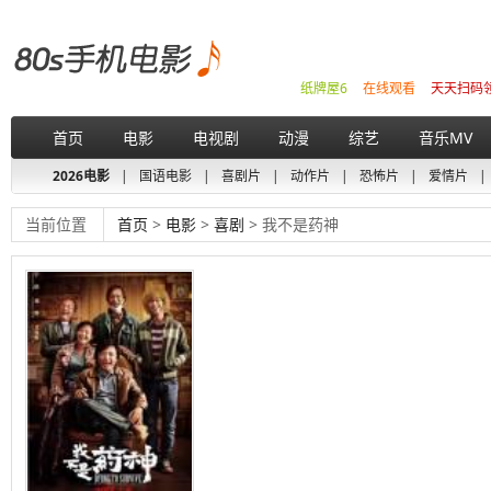
纸牌屋6
在线观看
天天扫码
首页
电影
电视剧
动漫
综艺
音乐MV
2026电影
|
国语电影
|
喜剧片
|
动作片
|
恐怖片
|
爱情片
|
当前位置
首页
>
电影
>
喜剧
> 我不是药神