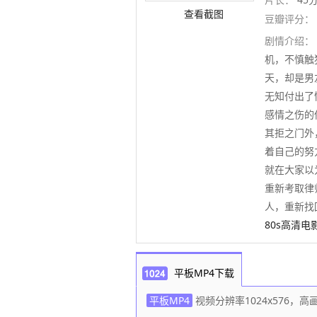
查看截图
豆瓣评分：
剧情介绍：
机，不慎触
天，却是男
无知付出了
感情之伤的
其拒之门外
着自己的努
就在大家以
重新考取律
人，重新找
80s高清电
平板MP4下载
平板MP4
视频分辨率1024x576