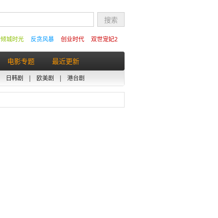
的倾城时光
反贪风暴
创业时代
双世宠妃2
电影专题
最近更新
|
日韩剧
|
欧美剧
|
港台剧