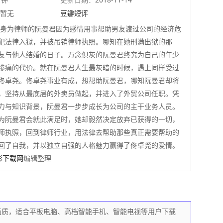
暂无
豆瓣短评
身为律师的阮曼君因为感情用事帮助男友渡过公司的经济危
犯法律入狱，并被吊销律师执照。哪知在她刑满出狱的那
友与他人结婚的日子。万念俱灰的阮曼君终究为自己的年少
惨痛的代价。就在阮曼君人生最灰暗的时候，遇上同样受过
佟卓尧。佟卓尧事业有成，想帮助阮曼君，哪知阮曼君却将
，坚持从最底层的外卖员做起，并进入了外贸公司任职。凭
力与知识背景，阮曼君一步步成长为公司的主干业务人员。
为阮曼君会就此满足时，她却毅然决定放弃已获得的一切，
师执照，回到律师行业，用法律去帮助那些真正需要帮助的
回了自我，并以独立自强的人格魅力赢得了佟卓尧的爱情。
影下载网
编辑整理
，高画质，适合平板电脑、高档智能手机、智能电视等用户下载