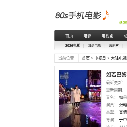
纸牌
首页
电影
电视剧
2026电影
|
国语电影
|
喜剧片
|
当前位置
首页
>
电视剧
>
大陆电视
如若巴黎
最近更新： 第
更新周期：
又名：
如果巴
演员：
张翰
类型：
言情
导演：
于中
片长：
45