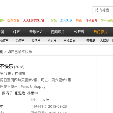
屋6
在线观看
天天扫码领红包！
悍城
烈火如歌
将夜
斗破苍穹
你和我
动漫
综艺
音乐MV
视频短片
公开课
热门影片
动作片
|
恐怖片
|
爱情片
|
科幻片
|
评分最高
电视剧
大陆剧
剧
> 如若巴黎不快乐
不快乐
(2018)
48集 / 共48集
 周日至周四每天更新2集，周五、周六更新1集
黎不快乐 , Paris Unhappy
阚清子
张雅玫
林雨申
地区：
大陆
中
上映日期：
2018-09-23
分钟
更新日期：
2018-11-14