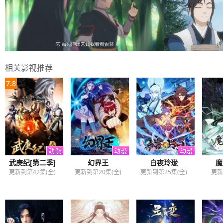
相关影视推荐
7.8
武庚纪[第二季]
幻界王
白夜玲珑
魔
更新到第42集(全)
更新到第20集(全)
更新到第25集(全)
更新