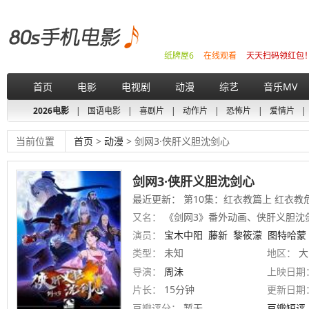
纸牌屋6
在线观看
天天扫码领红包
首页
电影
电视剧
动漫
综艺
音乐MV
2026电影
|
国语电影
|
喜剧片
|
动作片
|
恐怖片
|
爱情片
|
当前位置
首页
>
动漫
> 剑网3·侠肝义胆沈剑心
剑网3·侠肝义胆沈剑心
最近更新： 第10集：红衣教篇上 红衣教危机
又名：
《剑网3》番外动画、侠肝义胆沈
演员：
宝木中阳
藤新
黎筱濛
图特哈蒙
类型：
未知
地区：
大
导演：
周沬
上映日期
片长：
15分钟
更新日期
豆瓣评分：
暂无
豆瓣短评