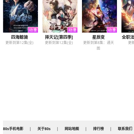
四海鲸骑
择天记[第四季]
星辰变
全职法
更新到第12集(全)
更新到第12集(全)
更新到第8集：通天
更
图
80s手机电影
|
关于80s
|
网站地图
|
排行榜
|
联系我们