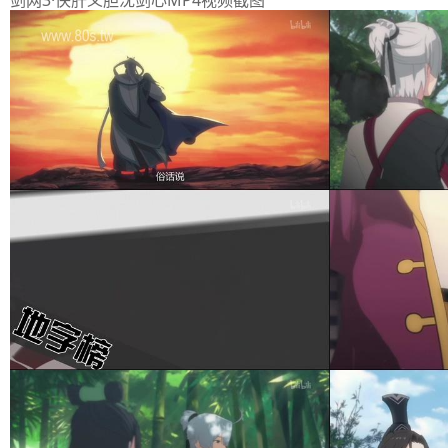
剑网3·侠肝义胆沈剑心MP4视频截图