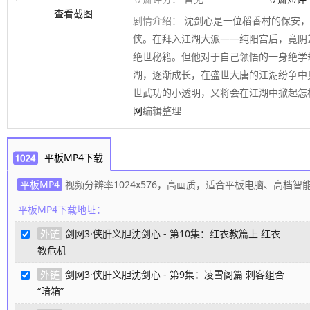
查看截图
剧情介绍：
沈剑心是一位稻香村的保安，
侠。在拜入江湖大派——纯阳宫后，竟阴
绝世秘籍。但他对于自己领悟的一身绝学
湖，逐渐成长，在盛世大唐的江湖纷争中
世武功的小透明，又将会在江湖中掀起怎
网
编辑整理
平板MP4下载
平板MP4
视频分辨率1024x576，高画质，适合平板电脑、高档
平板MP4下载地址：
外链
剑网3·侠肝义胆沈剑心 - 第10集：红衣教篇上 红衣
教危机
外链
剑网3·侠肝义胆沈剑心 - 第9集：凌雪阁篇 刺客组合
“暗箱”