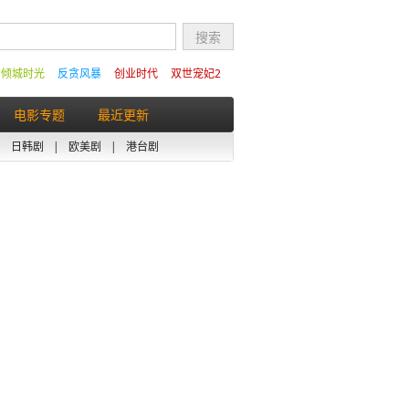
的倾城时光
反贪风暴
创业时代
双世宠妃2
电影专题
最近更新
|
日韩剧
|
欧美剧
|
港台剧