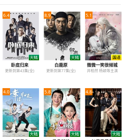
6.4
8.9
5.1
卧底归来
白鹿原
微微一笑很倾城
更新到第43集(全)
更新到第77集(全)
井柏然 杨颖等主演
4.0
5.8
4.8