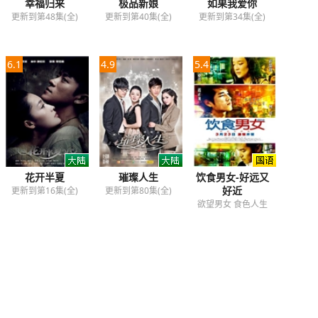
幸福归来
极品新娘
如果我爱你
更新到第48集(全)
更新到第40集(全)
更新到第34集(全)
6.1
4.9
5.4
花开半夏
璀璨人生
饮食男女-好远又
好近
更新到第16集(全)
更新到第80集(全)
欲望男女 食色人生