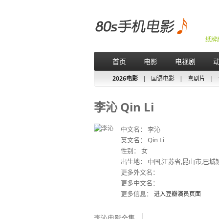
纸牌
首页
电影
电视剧
2026电影
|
国语电影
|
喜剧片
|
李沁 Qin Li
中文名： 李沁
英文名： Qin Li
性别： 女
出生地： 中国,江苏省,昆山市,巴城
更多外文名：
更多中文名：
更多信息：
进入豆瓣演员页面
李沁电影全集