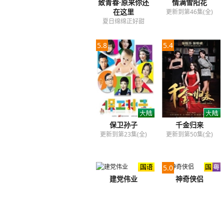
致青春·原来你还
情满雪阳花
在这里
更新到第46集(全)
夏日绵绵正好甜
5.8
5.4
保卫孙子
千金归来
更新到第23集(全)
更新到第50集(全)
5.0
建党伟业
神奇侠侣