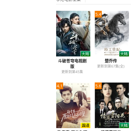
5.4
斗破苍穹电视剧
楚乔传
版
更新到第67集(全)
更新到第45集
4.1
5.6