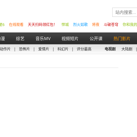
屋6
在线观看
天天扫码领红包！
悍城
烈火如歌
将夜
斗破苍穹
你和我
动漫
综艺
音乐MV
视频短片
公开课
热门影片
动作片
|
恐怖片
|
爱情片
|
科幻片
|
评分最高
电视剧
大陆剧