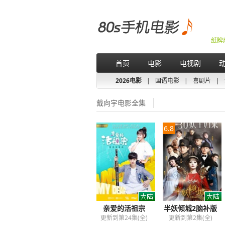
纸牌
首页
电影
电视剧
2026电影
|
国语电影
|
喜剧片
|
戴向宇电影全集
6.8
亲爱的活祖宗
半妖倾城2脑补版
更新到第24集(全)
更新到第2集(全)