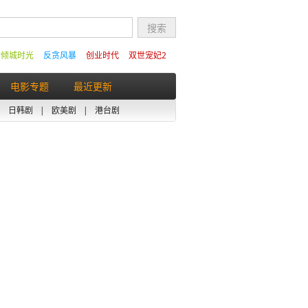
的倾城时光
反贪风暴
创业时代
双世宠妃2
电影专题
最近更新
|
日韩剧
|
欧美剧
|
港台剧